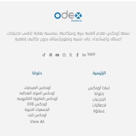
منصة أودكس تقدم أنظمة مرنة ومتكاملة, مصممة بعناية لتناسب احتياجات
أعمالك ولتساعدك على تنمية وتطويرأعمالك بدون تكاليف إضافية
تابعنا
الرئيسية
حلولنا
لماذا أودكس
أودكس الصيدليات
أودكس المواد الغذائية
حلولنا
أودكس الفاتورة الالكترونية
الخدمات
أودكس EXE
احصائيات
الجمعيات الخيرية
عملاؤنا
أودكس لايت
View All