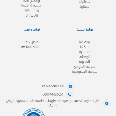
أودكس EXE
احصائيات
الجمعيات الخيرية
عملاؤنا
أودكس لايت
View All
روابط مهمة
تواصل معنا
نبذة عنا
تواصل معنا
شركائنا
الأسئلة الشائعة
استشاره
الوظائف
المدونة
سياسة الموقع
سياسة الخصوصية
info@odex.sa
0504448524
كلية علوم الحاسب وتقنية المعلومات، جامعة الملك سعود، الرياض
13715