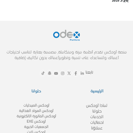
يناير 3, 2025
منصة أودكس تقدم أنظمة مرنة ومتكاملة, مصممة بعناية لتناسب احتياجات
أعمالك ولتساعدك على تنمية وتطويرأعمالك بدون تكاليف إضافية
تابعنا
الرئيسية
حلولنا
لماذا أودكس
أودكس الصيدليات
أودكس المواد الغذائية
حلولنا
أودكس الفاتورة الالكترونية
الخدمات
أودكس EXE
احصائيات
الجمعيات الخيرية
عملاؤنا
أودكس لايت