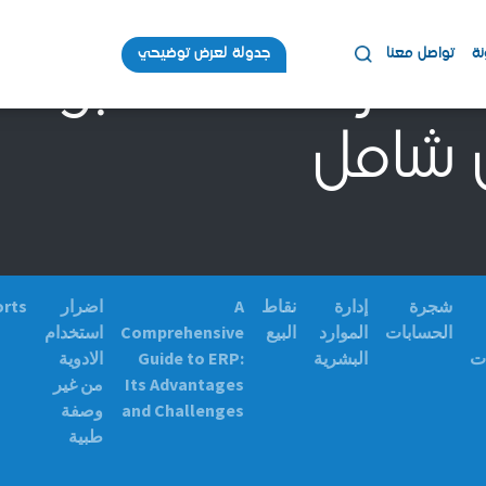
نة
تواصل معنا
جدولة لعرض توضيحي
لقدرة على التنبؤ ا
ل شامل
شجرة
إدارة
نقاط
A
اضرار
orts
الحسابات
الموارد
البيع
Comprehensive
استخدام
ات
البشرية
Guide to ERP:
الادوية
Its Advantages
من غير
and Challenges
وصفة
طبية