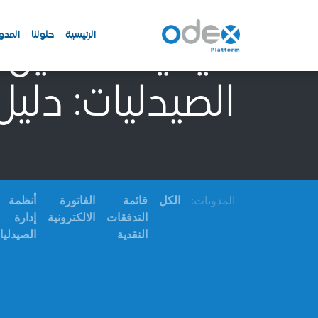
الرئيسية
حلولنا
المدو
كيفية تحسين ا
الصيدليات: دلي
المدونات:
الكل
قائمة
الفاتورة
أنظمة
التدفقات
الالكترونية
إدارة
النقدية
الصيدلي