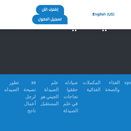
إشترك الأن
English (US)
لمالي في
تسجيل الدخول
sp
الغذاء
المكملات
صيادله
علم
30
تطور
والصحة
الغذائية
حققوا
الصيدلة
نصيحة
الصيدله
نجاحات
الجيني هو
لرجل
في علم
المستقبل
أعمال
الصيدلة
ناجح