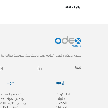
...
يناير 15, 2025
منصة أودكس تقدم أنظمة مرنة ومتكاملة, مصممة بعناية لتناس
تابعنا
الرئيسية
حلولنا
لماذا أودكس
أودكس الصيدليات
حلولنا
أودكس المواد الغذائ
الخدمات
أودكس الفاتورة الالكتر
احصائيات
أودكس EXE