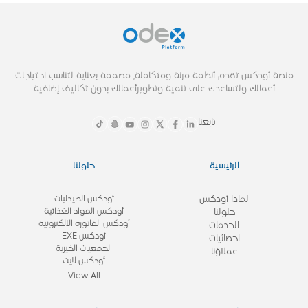
منصة أودكس تقدم أنظمة مرنة ومتكاملة, مصممة بعناية لتناسب احتياجات
أعمالك ولتساعدك على تنمية وتطويرأعمالك بدون تكاليف إضافية
تابعنا
الرئيسية
حلولنا
لماذا أودكس
أودكس الصيدليات
أودكس المواد الغذائية
حلولنا
أودكس الفاتورة الالكترونية
الخدمات
أودكس EXE
احصائيات
الجمعيات الخيرية
عملاؤنا
أودكس لايت
View All