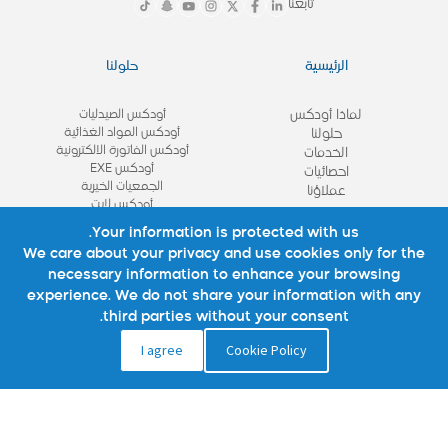
تابعنا
الرئيسية
حلولنا
لماذا أودكس
أودكس الصيدليات
أودكس المواد الغذائية
حلولنا
أودكس الفاتورة الالكترونية
الخدمات
أودكس EXE
احصائيات
الجمعيات الخيرية
عملاؤنا
أودكس لايت
View All
Your information is protected with us.
We care about your privacy and use cookies only for the
necessary information to enhance your browsing
روابط مهمة
تواصل معنا
experience. We do not share your information with any
third parties without your consent.
نبذة عنا
تواصل معنا
I agree
Cookie Policy
شركائنا
الأسئلة الشائعة
استشاره
الوظائف
المدونة
سياسة الموقع
سياسة الخصوصية