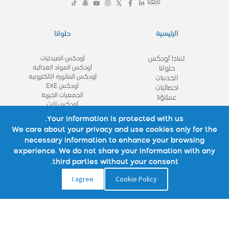
تابعنا
الرئيسية
حلولنا
لماذا أودكس
أودكس الصيدليات
أودكس المواد الغذائية
حلولنا
أودكس الفاتورة الالكترونية
الخدمات
أودكس EXE
احصائيات
الجمعيات الخيرية
عملاؤنا
أودكس لايت
View All
Your information is protected with us.
We care about your privacy and use cookies only for the
necessary information to enhance your browsing
روابط مهمة
تواصل معنا
experience. We do not share your information with any
third parties without your consent.
نبذة عنا
تواصل معنا
I agree
Cookie Policy
شركائنا
الأسئلة الشائعة
استشاره
الوظائف
المدونة
سياسة الموقع
سياسة الخصوصية