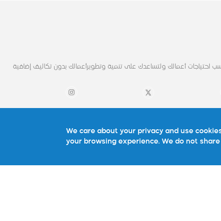
ب احتياجات أعمالك ولتساعدك على تنمية وتطويرأعمالك بدون تكاليف إضافية
روابط مهمة
تواصل معنا
We care about your privacy and use cookies
your browsing experience. We do not share 
نبذة عنا
تواصل معنا
شركائنا
الأسئلة الشائعة
ية
استشاره
ونية
الوظائف
المدونة
سياسة الموقع
سياسة الخصوصية