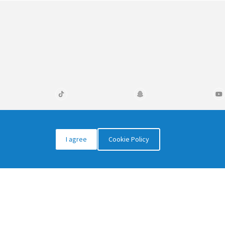
info@odex.sa
I agree
Cookie Policy
0504448524
كلية علوم الحاسب وتقنية المعلومات،
جامعة الملك سعود، الرياض 13715