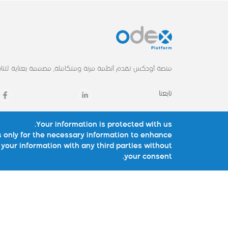
منصة أودكس تقدم أنظمة مرنة ومتكاملة, مصممة بعناية لتناس
تابعنا
Your information is protected with us.
الرئيسية
حلولنا
 only for the necessary information to enhance
your information with any third parties without
لماذا أودكس
أودكس الصيدليات
your consent.
حلولنا
أودكس المواد الغذائ
الخدمات
أودكس الفاتورة الالكتر
احصائيات
أودكس EXE
عملاؤنا
الجمعيات الخيرية
أودكس لايت
View All