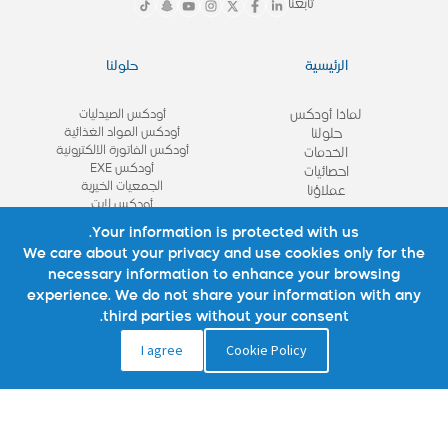
تابعنا
الرئيسية
حلولنا
لماذا أودكس
أودكس الصيدليات
أودكس المواد الغذائية
حلولنا
أودكس الفاتورة الالكترونية
الخدمات
أودكس EXE
احصائيات
الجمعيات الخيرية
عملاؤنا
أودكس لايت
View All
Your information is protected with us.
We care about your privacy and use cookies only for the
necessary information to enhance your browsing
روابط مهمة
تواصل معنا
experience. We do not share your information with any
third parties without your consent.
نبذة عنا
تواصل معنا
I agree
Cookie Policy
شركائنا
الأسئلة الشائعة
استشاره
الوظائف
المدونة
سياسة الموقع
سياسة الخصوصية