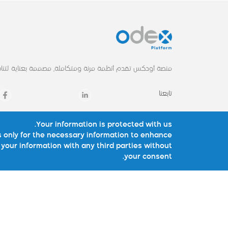
منصة أودكس تقدم أنظمة مرنة ومتكاملة, مصممة بعناية لتناس
تابعنا
Your information is protected with us.
الرئيسية
حلولنا
 only for the necessary information to enhance
your information with any third parties without
لماذا أودكس
أودكس الصيدليات
your consent.
حلولنا
أودكس المواد الغذائ
الخدمات
أودكس الفاتورة الالكتر
احصائيات
أودكس EXE
عملاؤنا
الجمعيات الخيرية
أودكس لايت
View All