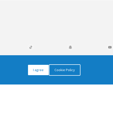
info@odex.sa
I agree
Cookie Policy
0504448524
كلية علوم الحاسب وتقنية المعلومات،
جامعة الملك سعود، الرياض 13715