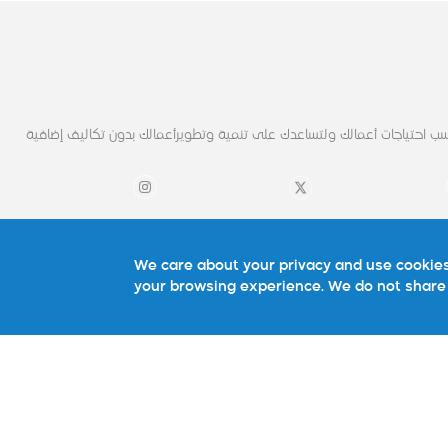
ب احتياجات أعمالك ولتساعدك على تنمية وتطويرأعمالك بدون تكاليف إضافية
روابط مهمة
تواصل معنا
We care about your privacy and use cookies
your browsing experience. We do not share 
نبذة عنا
تواصل معنا
شركائنا
الأسئلة الشائعة
ية
استشاره
ونية
الوظائف
المدونة
سياسة الموقع
سياسة الخصوصية